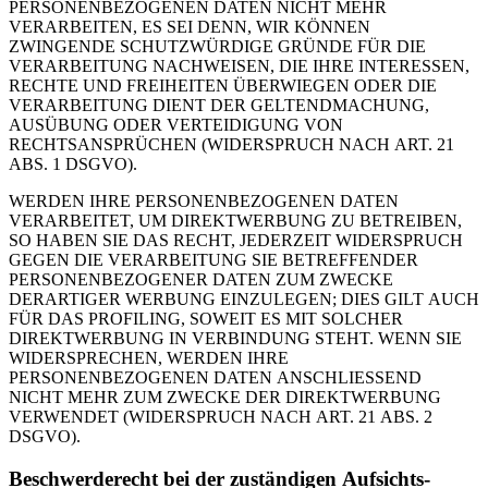
PERSONENBEZOGENEN DATEN NICHT MEHR
VERARBEITEN, ES SEI DENN, WIR KÖNNEN
ZWINGENDE SCHUTZWÜRDIGE GRÜNDE FÜR DIE
VERARBEITUNG NACHWEISEN, DIE IHRE INTERESSEN,
RECHTE UND FREIHEITEN ÜBERWIEGEN ODER DIE
VERARBEITUNG DIENT DER GELTENDMACHUNG,
AUSÜBUNG ODER VERTEIDIGUNG VON
RECHTSANSPRÜCHEN (WIDERSPRUCH NACH ART. 21
ABS. 1 DSGVO).
WERDEN IHRE PERSONENBEZOGENEN DATEN
VERARBEITET, UM DIREKTWERBUNG ZU BETREIBEN,
SO HABEN SIE DAS RECHT, JEDERZEIT WIDERSPRUCH
GEGEN DIE VERARBEITUNG SIE BETREFFENDER
PERSONENBEZOGENER DATEN ZUM ZWECKE
DERARTIGER WERBUNG EINZULEGEN; DIES GILT AUCH
FÜR DAS PROFILING, SOWEIT ES MIT SOLCHER
DIREKTWERBUNG IN VERBINDUNG STEHT. WENN SIE
WIDERSPRECHEN, WERDEN IHRE
PERSONENBEZOGENEN DATEN ANSCHLIESSEND
NICHT MEHR ZUM ZWECKE DER DIREKTWERBUNG
VERWENDET (WIDERSPRUCH NACH ART. 21 ABS. 2
DSGVO).
Beschwerde­recht bei der zuständigen Aufsichts­