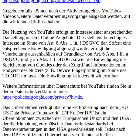
https://support.google.com/youtube/answer/171780
.
Gegebenenfalls können nach der Aktivierung eines YouTube-
Videos weitere Datenverarbeitungsvorgänge ausgelöst werden, auf
die wir keinen Einfluss haben.
Die Nutzung von YouTube erfolgt im Interesse einer ansprechenden
Darstellung unserer Online-Angebote. Dies stellt ein berechtigtes
Interesse im Sinne von Art. 6 Abs. 1 lit. f DSGVO dar. Sofern eine
entsprechende Einwilligung abgefragt wurde, erfolgt die
Verarbeitung ausschließlich auf Grundlage von Art. 6 Abs. 1 lit. a
DSGVO und § 25 Abs. 1 TDDDG, soweit die Einwilligung die
Speicherung von Cookies oder den Zugriff auf Informationen im
Endgerät des Nutzers (z. B. Device-Fingerprinting) im Sinne des
TDDDG umfasst. Die Einwilligung ist jederzeit widerrufbar.
Weitere Informationen über Datenschutz bei YouTube finden Sie in
deren Datenschutzerklärung unter:
https://policies.google.com/privacy?hl=de
.
Das Unternehmen verfügt über eine Zertifizierung nach dem „EU-
US Data Privacy Framework“ (DPF). Der DPF ist ein
Übereinkommen zwischen der Europäischen Union und den USA,
der die Einhaltung europäischer Datenschutzstandards bei
Datenverarbeitungen in den USA gewährleisten soll. Jedes nach
dem DPF zertifizierte Unternehmen verpflichtet sich, diese